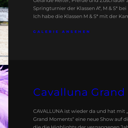
Gelände Reiter, Pferde und Zuschauer
Springturnier der Klassen A*, M & S* be
Ich habe die Klassen M & S* mit der Ka
GALERIE ANSEHEN
Cavalluna Gran
CAVALLUNA ist wieder da und hat mit
Grand Moments“ eine neue Show auf die
die die Highlights der vergangenen Jah