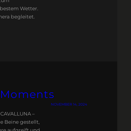
 zum
i bestem Wetter.
mera begleitet.
d Moments
NOVEMBER 14, 2024
 „CAVALLUNA –
 Beine gestellt,
re aufgreift und